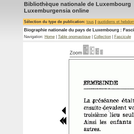
Bibliothèque nationale de Luxembourg
Luxemburgensia online
Sélection du type de publication:
tous
|
quotidiens et hebdo
Biographie nationale du pays de Luxembourg : Fascic
Navigation:
Home
|
Table onomastique
|
Collection
|
Fascicule
Zoom