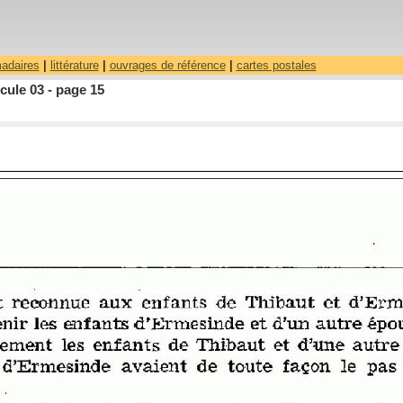
madaires
|
littérature
|
ouvrages de référence
|
cartes postales
ule 03 - page 15