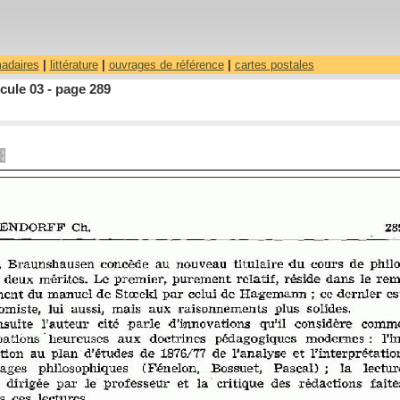
madaires
|
littérature
|
ouvrages de référence
|
cartes postales
cule 03 - page 289