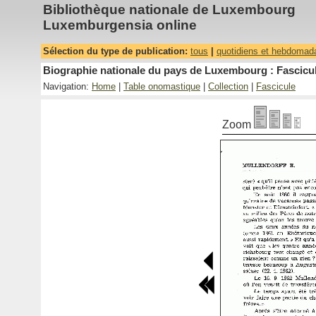
Bibliothèque nationale de Luxembourg
Luxemburgensia online
Sélection du type de publication:
tous
|
quotidiens et hebdomad
Biographie nationale du pays de Luxembourg : Fascicul
Navigation:
Home
|
Table onomastique
|
Collection
|
Fascicule
Zoom