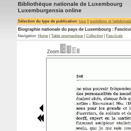
Bibliothèque nationale de Luxembourg
Luxemburgensia online
Sélection du type de publication:
tous
|
quotidiens et hebdomad
Biographie nationale du pays de Luxembourg : Fascicul
Navigation:
Home
|
Table onomastique
|
Collection
|
Fascicule
Zoom