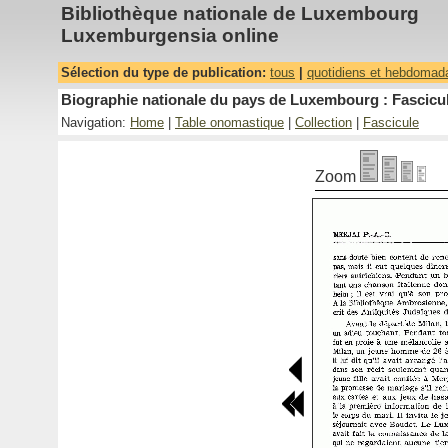
Bibliothèque nationale de Luxembourg
Luxemburgensia online
Sélection du type de publication:
tous
|
quotidiens et hebdomad
Biographie nationale du pays de Luxembourg : Fascicul
Navigation:
Home
|
Table onomastique
|
Collection
|
Fascicule
Zoom