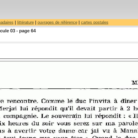
madaires
|
littérature
|
ouvrages de référence
|
cartes postales
ule 03 - page 64