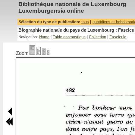
Bibliothèque nationale de Luxembourg
Luxemburgensia online
Sélection du type de publication:
tous
|
quotidiens et hebdomad
Biographie nationale du pays de Luxembourg : Fascicul
Navigation:
Home
|
Table onomastique
|
Collection
|
Fascicule
Zoom