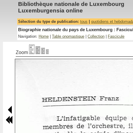
Bibliothèque nationale de Luxembourg
Luxemburgensia online
Sélection du type de publication:
tous
|
quotidiens et hebdomad
Biographie nationale du pays de Luxembourg : Fascicul
Navigation:
Home
|
Table onomastique
|
Collection
|
Fascicule
Zoom