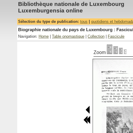
Bibliothèque nationale de Luxembourg
Luxemburgensia online
Sélection du type de publication:
tous
|
quotidiens et hebdomad
Biographie nationale du pays de Luxembourg : Fascicul
Navigation:
Home
|
Table onomastique
|
Collection
|
Fascicule
Zoom