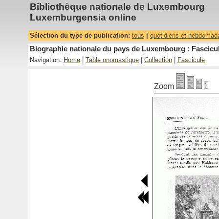
Bibliothèque nationale de Luxembourg
Luxemburgensia online
Sélection du type de publication:
tous
|
quotidiens et hebdomad
Biographie nationale du pays de Luxembourg : Fascicul
Navigation:
Home
|
Table onomastique
|
Collection
|
Fascicule
Zoom