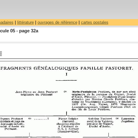
madaires
|
littérature
|
ouvrages de référence
|
cartes postales
cule 05 - page 32a