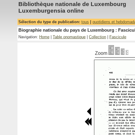
Bibliothèque nationale de Luxembourg
Luxemburgensia online
Sélection du type de publication:
tous
|
quotidiens et hebdomad
Biographie nationale du pays de Luxembourg : Fascicul
Navigation:
Home
|
Table onomastique
|
Collection
|
Fascicule
Zoom