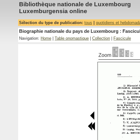
Bibliothèque nationale de Luxembourg
Luxemburgensia online
Sélection du type de publication:
tous
|
quotidiens et hebdomad
Biographie nationale du pays de Luxembourg : Fascicul
Navigation:
Home
|
Table onomastique
|
Collection
|
Fascicule
Zoom