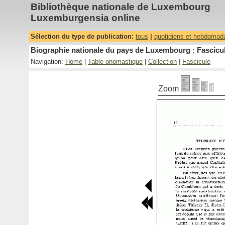
Bibliothèque nationale de Luxembourg
Luxemburgensia online
Sélection du type de publication:
tous
|
quotidiens et hebdomad
Biographie nationale du pays de Luxembourg : Fascicul
Navigation:
Home
|
Table onomastique
|
Collection
|
Fascicule
Zoom