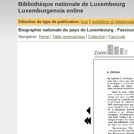
Bibliothèque nationale de Luxembourg
Luxemburgensia online
Sélection du type de publication:
tous
|
quotidiens et hebdomad
Biographie nationale du pays de Luxembourg : Fascicul
Navigation:
Home
|
Table onomastique
|
Collection
|
Fascicule
Zoom