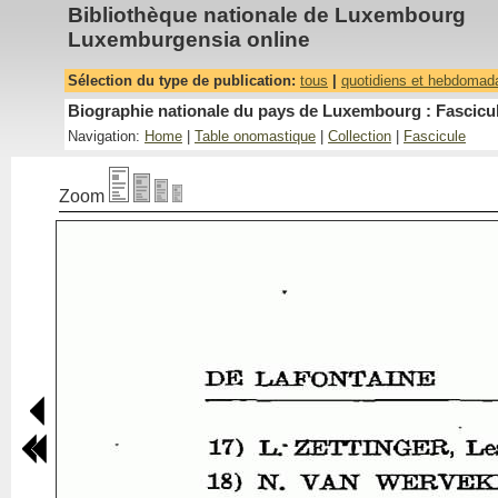
Bibliothèque nationale de Luxembourg
Luxemburgensia online
Sélection du type de publication:
tous
|
quotidiens et hebdomad
Biographie nationale du pays de Luxembourg : Fascicul
Navigation:
Home
|
Table onomastique
|
Collection
|
Fascicule
Zoom