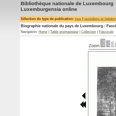
Bibliothèque nationale de Luxembourg
Luxemburgensia online
Sélection du type de publication:
tous
|
quotidiens et hebdo
Biographie nationale du pays de Luxembourg : Fascic
Navigation:
Home
|
Table onomastique
|
Collection
|
Fascicule
Zoom