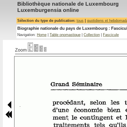
Bibliothèque nationale de Luxembourg
Luxemburgensia online
Sélection du type de publication:
tous
|
quotidiens et hebdomad
Biographie nationale du pays de Luxembourg : Fascicul
Navigation:
Home
|
Table onomastique
|
Collection
|
Fascicule
Zoom