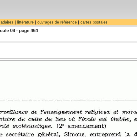
madaires
|
littérature
|
ouvrages de référence
|
cartes postales
cule 08 - page 464