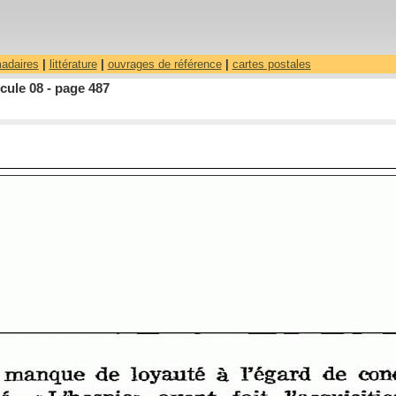
madaires
|
littérature
|
ouvrages de référence
|
cartes postales
cule 08 - page 487