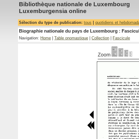
Bibliothèque nationale de Luxembourg
Luxemburgensia online
Sélection du type de publication:
tous
|
quotidiens et hebdomad
Biographie nationale du pays de Luxembourg : Fascicul
Navigation:
Home
|
Table onomastique
|
Collection
|
Fascicule
Zoom