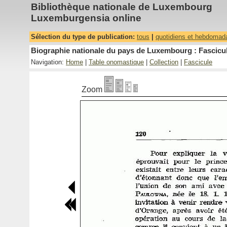
Bibliothèque nationale de Luxembourg
Luxemburgensia online
Sélection du type de publication:
tous
|
quotidiens et hebdomad
Biographie nationale du pays de Luxembourg : Fascicul
Navigation:
Home
|
Table onomastique
|
Collection
|
Fascicule
Zoom