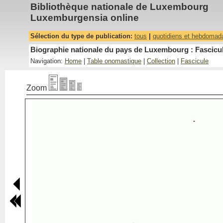
Bibliothèque nationale de Luxembourg
Luxemburgensia online
Sélection du type de publication:
tous
|
quotidiens et hebdomad
Biographie nationale du pays de Luxembourg : Fascicul
Navigation:
Home
|
Table onomastique
|
Collection
|
Fascicule
Zoom