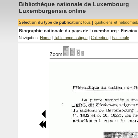
Bibliothèque nationale de Luxembourg
Luxemburgensia online
Sélection du type de publication:
tous
|
quotidiens et hebdomad
Biographie nationale du pays de Luxembourg : Fascicul
Navigation:
Home
|
Table onomastique
|
Collection
|
Fascicule
Zoom