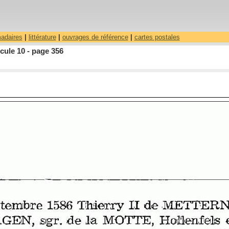
madaires
|
littérature
|
ouvrages de référence
|
cartes postales
cule 10 - page 356