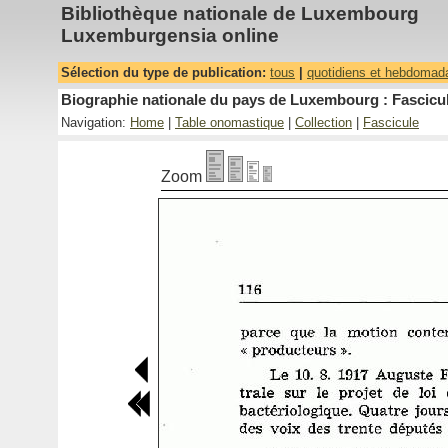
Bibliothèque nationale de Luxembourg
Luxemburgensia online
Sélection du type de publication:
tous
|
quotidiens et hebdomad
Biographie nationale du pays de Luxembourg : Fascicul
Navigation:
Home
|
Table onomastique
|
Collection
|
Fascicule
Zoom