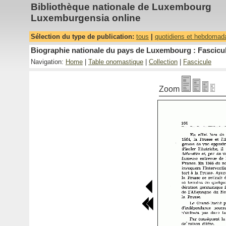
Bibliothèque nationale de Luxembourg
Luxemburgensia online
Sélection du type de publication:
tous
|
quotidiens et hebdomad
Biographie nationale du pays de Luxembourg : Fascicul
Navigation:
Home
|
Table onomastique
|
Collection
|
Fascicule
Zoom