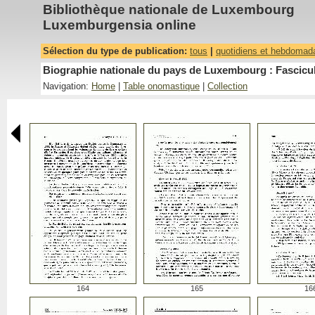
Bibliothèque nationale de Luxembourg
Luxemburgensia online
Sélection du type de publication:
tous
|
quotidiens et hebdomad
Biographie nationale du pays de Luxembourg : Fascicul
Navigation:
Home
|
Table onomastique
|
Collection
164
165
16