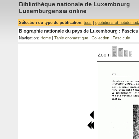
Bibliothèque nationale de Luxembourg
Luxemburgensia online
Sélection du type de publication:
tous
|
quotidiens et hebdomad
Biographie nationale du pays de Luxembourg : Fascicul
Navigation:
Home
|
Table onomastique
|
Collection
|
Fascicule
Zoom