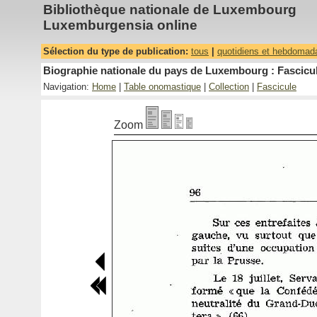
Bibliothèque nationale de Luxembourg
Luxemburgensia online
Sélection du type de publication:
tous
|
quotidiens et hebdomad
Biographie nationale du pays de Luxembourg : Fascicul
Navigation:
Home
|
Table onomastique
|
Collection
|
Fascicule
Zoom