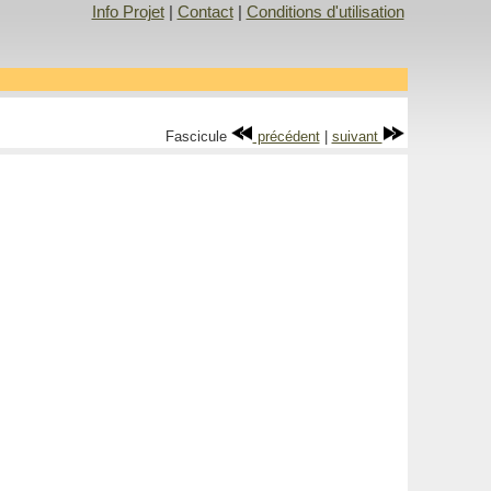
Info Projet
|
Contact
|
Conditions d'utilisation
Fascicule
précédent
|
suivant