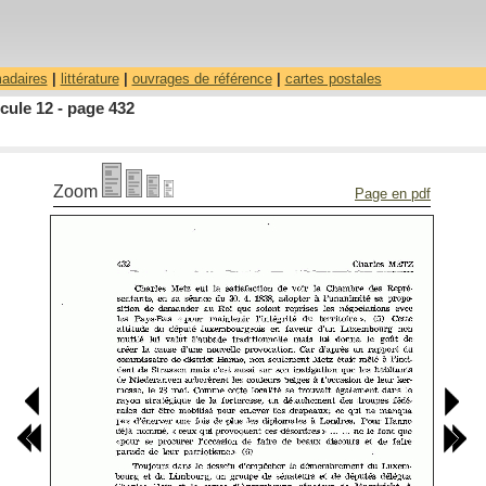
madaires
|
littérature
|
ouvrages de référence
|
cartes postales
cule 12 - page 432
Zoom
Page en pdf