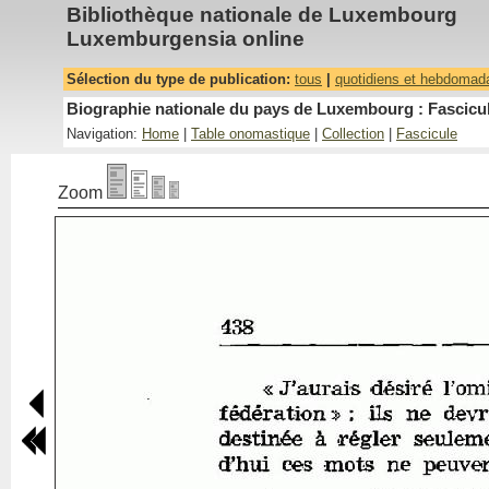
Bibliothèque nationale de Luxembourg
Luxemburgensia online
Sélection du type de publication:
tous
|
quotidiens et hebdomad
Biographie nationale du pays de Luxembourg : Fascicul
Navigation:
Home
|
Table onomastique
|
Collection
|
Fascicule
Zoom