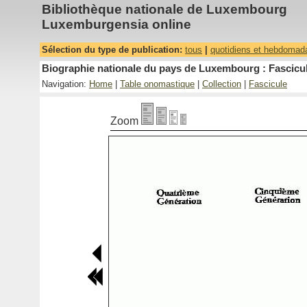
Bibliothèque nationale de Luxembourg
Luxemburgensia online
Sélection du type de publication:
tous
|
quotidiens et hebdomad
Biographie nationale du pays de Luxembourg : Fascicul
Navigation:
Home
|
Table onomastique
|
Collection
|
Fascicule
Zoom