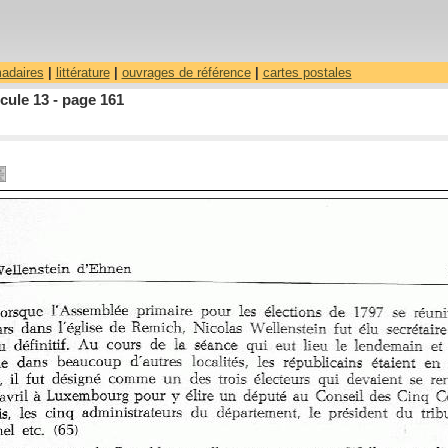
madaires
|
littérature
|
ouvrages de référence
|
cartes postales
cule 13 - page 161