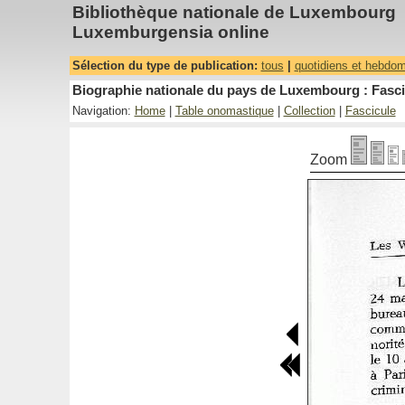
Bibliothèque nationale de Luxembourg
Luxemburgensia online
Sélection du type de publication:
tous
|
quotidiens et hebdo
Biographie nationale du pays de Luxembourg : Fasci
Navigation:
Home
|
Table onomastique
|
Collection
|
Fascicule
Zoom