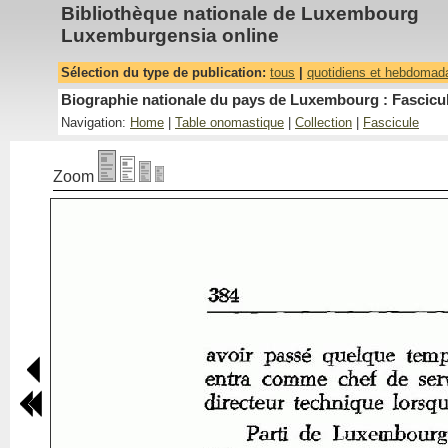
Bibliothèque nationale de Luxembourg
Luxemburgensia online
Sélection du type de publication:
tous
|
quotidiens et hebdomad
Biographie nationale du pays de Luxembourg : Fascicul
Navigation:
Home
|
Table onomastique
|
Collection
|
Fascicule
Zoom