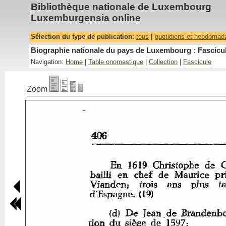
Bibliothèque nationale de Luxembourg
Luxemburgensia online
Sélection du type de publication:
tous
|
quotidiens et hebdomad
Biographie nationale du pays de Luxembourg : Fascicul
Navigation:
Home
|
Table onomastique
|
Collection
|
Fascicule
Zoom