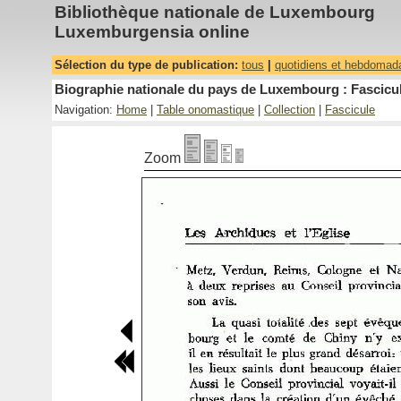
Bibliothèque nationale de Luxembourg
Luxemburgensia online
Sélection du type de publication:
tous
|
quotidiens et hebdomad
Biographie nationale du pays de Luxembourg : Fascicul
Navigation:
Home
|
Table onomastique
|
Collection
|
Fascicule
Zoom