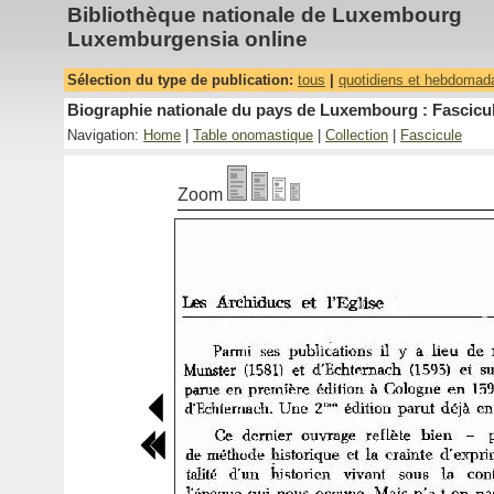
Bibliothèque nationale de Luxembourg
Luxemburgensia online
Sélection du type de publication:
tous
|
quotidiens et hebdomad
Biographie nationale du pays de Luxembourg : Fascicul
Navigation:
Home
|
Table onomastique
|
Collection
|
Fascicule
Zoom