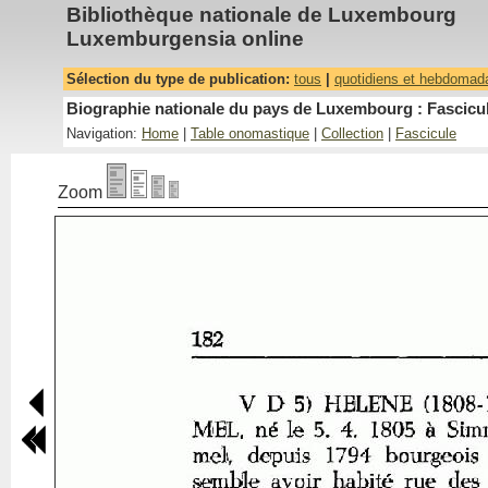
Bibliothèque nationale de Luxembourg
Luxemburgensia online
Sélection du type de publication:
tous
|
quotidiens et hebdomad
Biographie nationale du pays de Luxembourg : Fascicul
Navigation:
Home
|
Table onomastique
|
Collection
|
Fascicule
Zoom