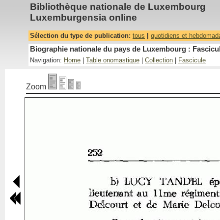
Bibliothèque nationale de Luxembourg
Luxemburgensia online
Sélection du type de publication:
tous
|
quotidiens et hebdomad
Biographie nationale du pays de Luxembourg : Fascicul
Navigation:
Home
|
Table onomastique
|
Collection
|
Fascicule
Zoom