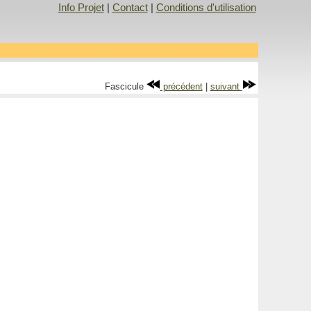
Info Projet
|
Contact
|
Conditions d'utilisation
Fascicule
précédent
|
suivant