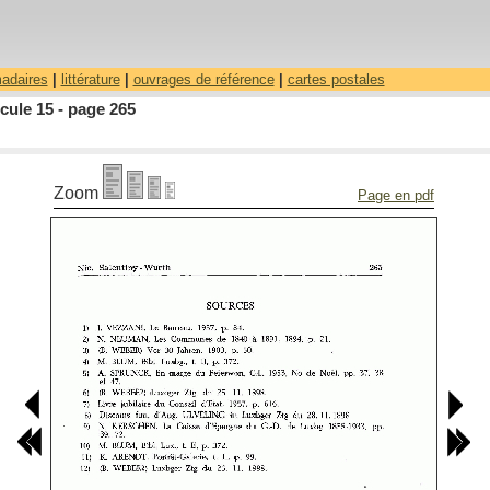
madaires
|
littérature
|
ouvrages de référence
|
cartes postales
cule 15 - page 265
Zoom
Page en pdf