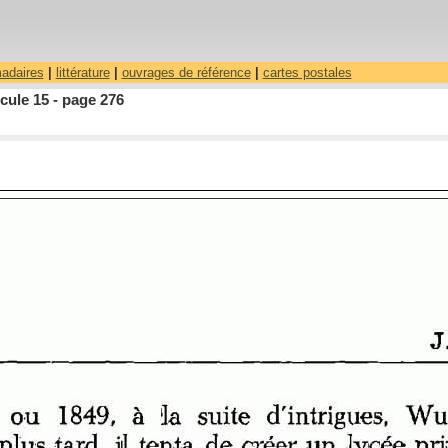
madaires
|
littérature
|
ouvrages de référence
|
cartes postales
cule 15 - page 276