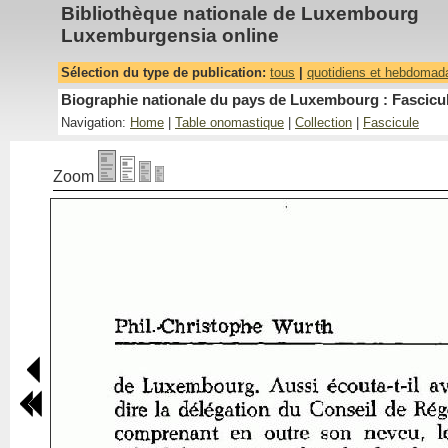
Bibliothèque nationale de Luxembourg
Luxemburgensia online
Sélection du type de publication:
tous
|
quotidiens et hebdomad
Biographie nationale du pays de Luxembourg : Fascicul
Navigation:
Home
|
Table onomastique
|
Collection
|
Fascicule
Zoom