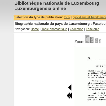
Bibliothèque nationale de Luxembourg
Luxemburgensia online
Sélection du type de publication:
tous
|
quotidiens et hebdomad
Biographie nationale du pays de Luxembourg : Fascicul
Navigation:
Home
|
Table onomastique
|
Collection
|
Fascicule
Zoom