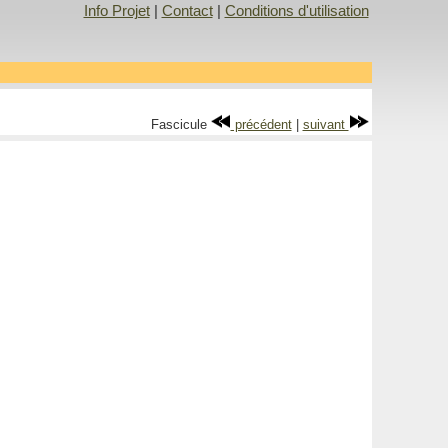
Info Projet
|
Contact
|
Conditions d'utilisation
Fascicule
précédent
|
suivant