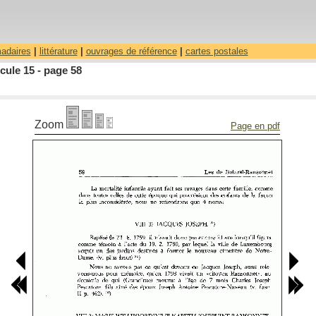
madaires
|
littérature
|
ouvrages de référence
|
cartes postales
ule 15 - page 58
Zoom
Page en pdf