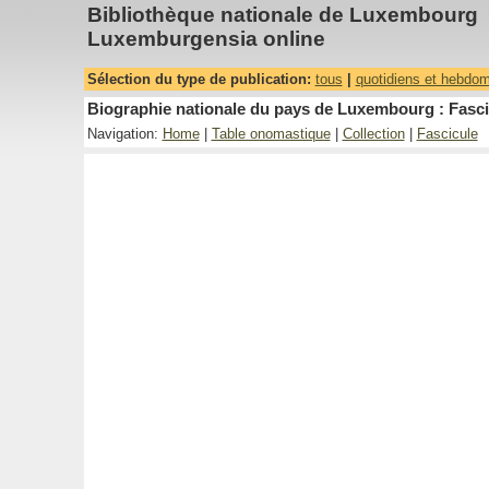
Bibliothèque nationale de Luxembourg
Luxemburgensia online
Sélection du type de publication:
tous
|
quotidiens et hebdo
Biographie nationale du pays de Luxembourg : Fascic
Navigation:
Home
|
Table onomastique
|
Collection
|
Fascicule