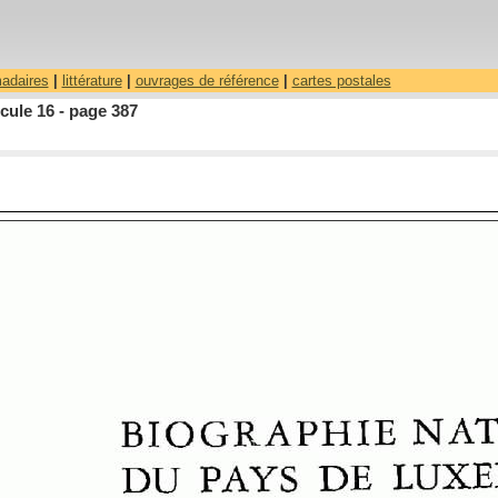
madaires
|
littérature
|
ouvrages de référence
|
cartes postales
cule 16 - page 387