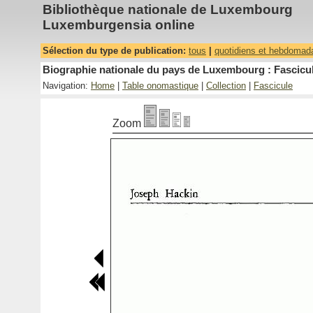
Bibliothèque nationale de Luxembourg
Luxemburgensia online
Sélection du type de publication:
tous
|
quotidiens et hebdomad
Biographie nationale du pays de Luxembourg : Fascicul
Navigation:
Home
|
Table onomastique
|
Collection
|
Fascicule
Zoom