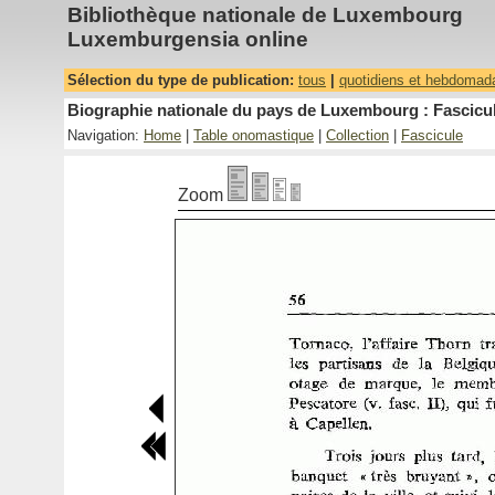
Bibliothèque nationale de Luxembourg
Luxemburgensia online
Sélection du type de publication:
tous
|
quotidiens et hebdomad
Biographie nationale du pays de Luxembourg : Fascicul
Navigation:
Home
|
Table onomastique
|
Collection
|
Fascicule
Zoom