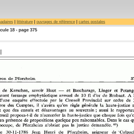
madaires
|
littérature
|
ouvrages de référence
|
cartes postales
cule 18 - page 375