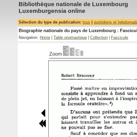
Bibliothèque nationale de Luxembourg
Luxemburgensia online
Sélection du type de publication:
tous
|
quotidiens et hebdomad
Biographie nationale du pays de Luxembourg : Fascicul
Navigation:
Home
|
Table onomastique
|
Collection
|
Fascicule
Zoom